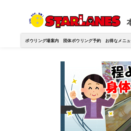
コ
ン
テ
ン
ツ
ボウリング場案内
団体ボウリング予約
お得なメニュ
へ
移
動