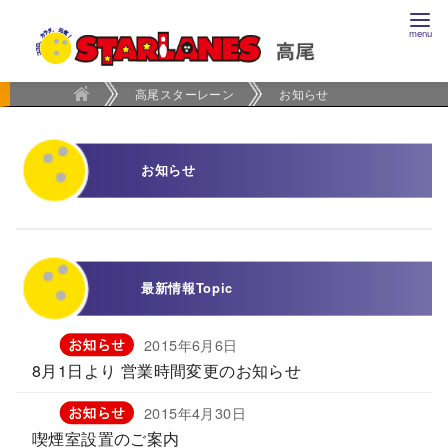
コ
ン
テ
ン
高尾スターレーン
お知らせ
ツ
へ
お知らせ
移
動
最新情報
Topic
2015年6月6日
8月1日より 営業時間変更のお知らせ
2015年4月30日
喫煙室設置のご案内