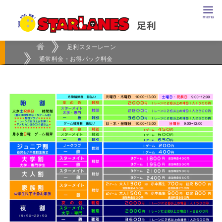
コ
ン
テ
ン
足利スターレーン
通常料金・お得パック料金
ツ
へ
移
動