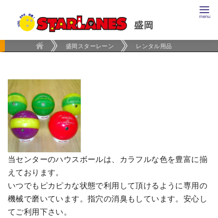
コ
ン
テ
ン
盛岡スターレーン
レンタル用品
ツ
へ
移
動
当センターのハウスボールは、カラフルな色を豊富に揃
えております。
いつでもピカピカな状態で利用して頂けるように専用の
機械で磨いています。指穴の消臭もしています。安心し
てご利用下さい。