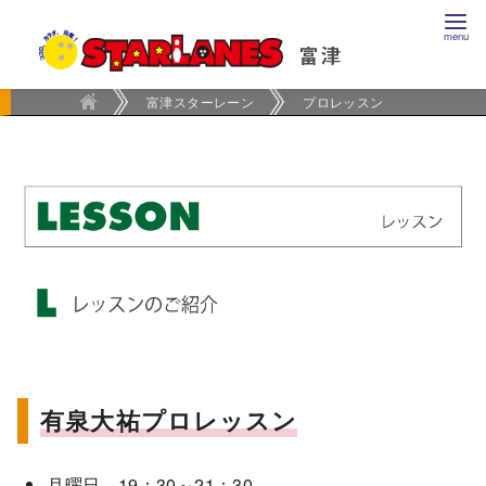
コ
ン
テ
ン
富津スターレーン
プロレッスン
ツ
へ
移
動
有泉大祐プロレッスン
月曜日 19：30～21：30