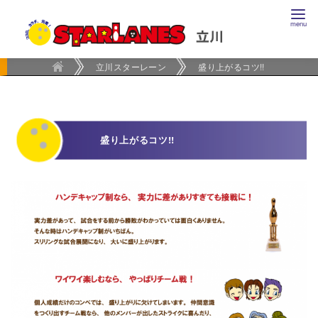
コ
ン
テ
ン
立川スターレーン
盛り上がるコツ!!
ツ
へ
移
盛り上がるコツ!!
動