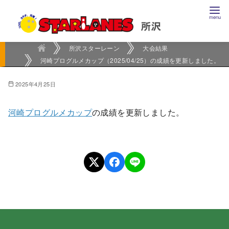
コ
ン
テ
ン
所沢スターレーン
大会結果
河崎プログルメカップ（2025/04/25）の成績を更新しました。
ツ
へ
2025年4月25日
移
動
河崎プログルメカップ
の成績を更新しました。