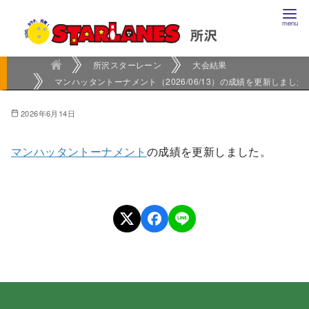
コ
ン
テ
ン
所沢スターレーン
大会結果
マンハッタントーナメント（2026/06/13）の成績を更新しました
ツ
へ
2026年6月14日
移
動
マンハッタントーナメント
の成績を更新しました。